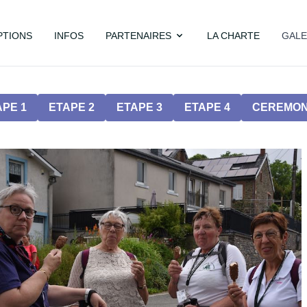
PTIONS
INFOS
PARTENAIRES
LA CHARTE
GALE
APE 1
ETAPE 2
ETAPE 3
ETAPE 4
CEREMON